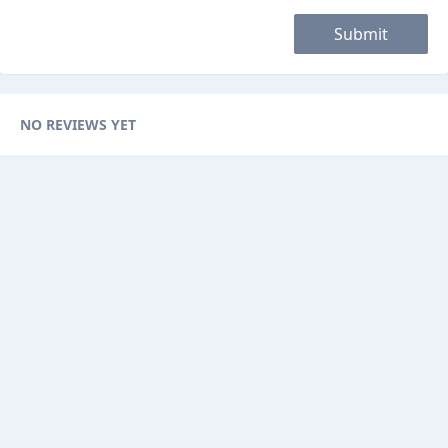
Submit
NO REVIEWS YET
Categories
Browse Ads
About
Contact Us
Sponsorship
Ad Promotions
Helps
Sitemap
Are you a seller, reseller or buyer ? then this is the fast-growing and
newest online platform for you. You can sell your products to sellers on
this website by visualizing your options with website features.
"Tosale.lk is an online classifieds platform, started as a free online