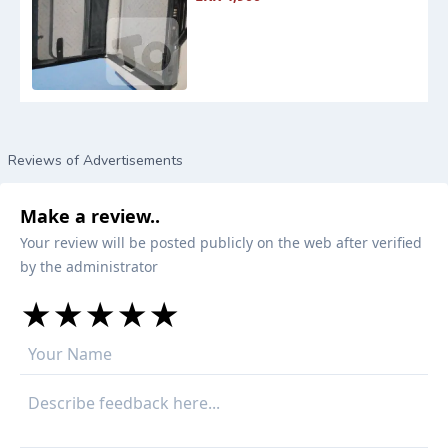
Reviews of Advertisements
Make a review..
Your review will be posted publicly on the web after verified
by the administrator
★
★
★
★
★
★
★
★
★
★
★
★
★
★
★