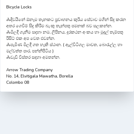
Bicycle Locks
🚴දිවයිනේ ඕනෑම තැනකට ප්‍රවාහනය කුරිය සේවාව මගින් සිදු කරන
අතර ගෙවීම් සිදු කිරීම බැංකු තැන්පතු පමනක් බව සලකන්න.
🚴මිලදී ගැනීම සදහා නම, ලිපිනය, දුරකථන අංකය හා මුදල් තැම්පතු
රිසිට් එක අප වෙත එවන්න.
🚴පැමිණ මිලදී ගත හැකි ස්ථාන. ( ඇල්විටිගල මාවත, බොරැල්ල හා
මල්වත්ත පාර, පන්නිපිටිය )
🚴වැඩි විස්තර සදහා අමතන්න.
Arrow Trading Company
No. 14, Elvitigala Mawatha, Borella
Colombo 08