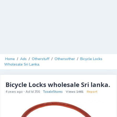
Home
/
Ads
/
Otherstuff
/
Othersother
/
Bicycle Locks
Wholesale Sri Lanka.
Bicycle Locks wholesale Sri lanka.
4 years ago - Ad Id 356
TosaleStores
Views 1461
Report