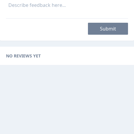
Submit
NO REVIEWS YET
Categories
Browse Ads
About
Contact Us
Sponsorship
Ad Promotions
Helps
Sitemap
Are you a seller, reseller or buyer ? then this is the fast-growing and
newest online platform for you. You can sell your products to sellers on
this website by visualizing your options with website features.