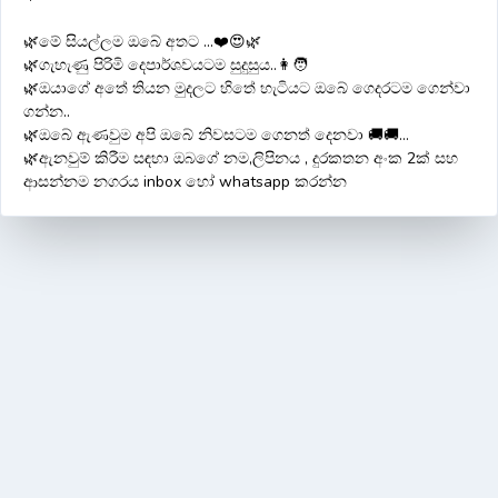
🌿මේ සියල්ලම ඔබේ අතට ...❤️😍🌿
🌿ගැහැණු පිරිමි දෙපාර්ශවයටම සුදුසුය..👩🧑
🌿ඔයාගේ අතේ තියන මුදලට හිතේ හැටියට ඔබේ ගෙදරටම ගෙන්වා
ගන්න..
🌿ඔබේ ඇණවුම අපි ඔබේ නිවසටම ගෙනත් දෙනවා 🚚🚚...
🌿ඇනවුම් කිරීම සඳහා ඔබගේ නම,ලිපිනය , දුරකතන අංක 2ක් සහ
ආසන්නම නගරය inbox හෝ whatsapp කරන්න