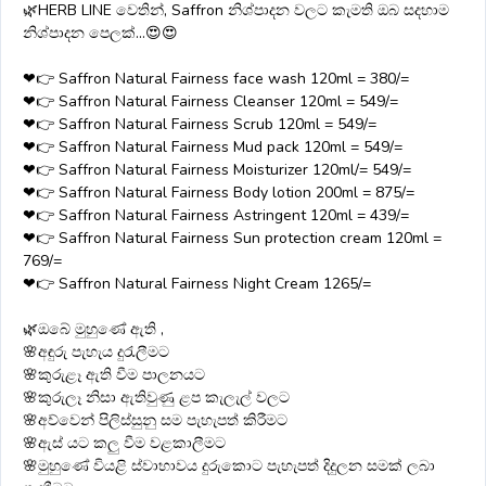
🌿HERB LINE වෙතින්, Saffron නිශ්පාදන වලට කැමති ඔබ සදහාම
නිශ්පාදන පෙලක්...😍😍
❤👉 Saffron Natural Fairness face wash 120ml = 380/=
❤👉 Saffron Natural Fairness Cleanser 120ml = 549/=
❤👉 Saffron Natural Fairness Scrub 120ml = 549/=
❤👉 Saffron Natural Fairness Mud pack 120ml = 549/=
❤👉 Saffron Natural Fairness Moisturizer 120ml/= 549/=
❤👉 Saffron Natural Fairness Body lotion 200ml = 875/=
❤👉 Saffron Natural Fairness Astringent 120ml = 439/=
❤👉 Saffron Natural Fairness Sun protection cream 120ml =
769/=
❤👉 Saffron Natural Fairness Night Cream 1265/=
🌿ඔබේ මුහුණේ ඇති ,
🌸අඳුරු පැහැය දුරැලීමට
🌸කුරුළෑ ඇති වීම පාලනයට
🌸කුරුලෑ නිසා ඇතිවුණු ළප කැලැල් වලට
🌸අව්වෙන් පිලිස්සුනු සම පැහැපත් කිරීමට
🌸ඇස් යට කලු වීම වළකාලීමට
🌸මුහුණේ වියළි ස්වාභාවය දුරුකොට පැහැපත් දිදුලන සමක් ලබා