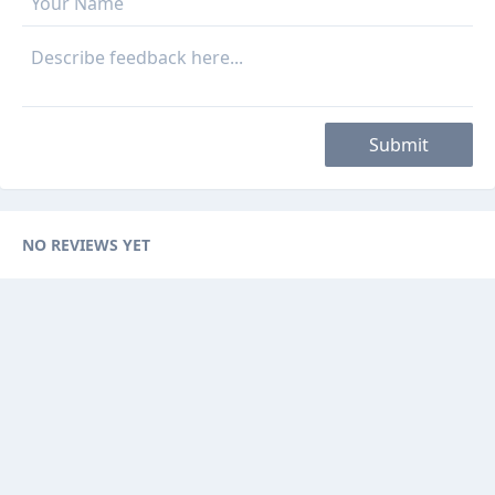
Submit
NO REVIEWS YET
Categories
Browse Ads
About
Contact Us
Sponsorship
Ad Promotions
Helps
Sitemap
Are you a seller, reseller or buyer ? then this is the fast-growing and