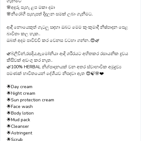
ගැනීමට
🌸අදුරු පැහැ ළප මකා දමා
🌸නීරෝගී පැහැපත් දිදුලන සමක් ලබා ගැනීමට,
ආදී නොයෙකුත් ගැටලු සඳහා ඔබට මෙම කුංකුමාදී නිෂ්පාදන පෙළ
බාවිතා කල හැක..
ඔබත් අදම පාවිච්චි කර වෙනස වටහා ගන්න..😍🌿
🌿බ්ලීචින්,රසදිය,ඇමෝනියා ආදි ශරීරයට අහිතකර රසායනික ද්‍රවය
කිසිවක් අඩංගු කර නැත..
🌿100% HERBAL නිශ්පාදනයක් වන අතර ස්වාභාවික අමුද්‍රව්‍ය
පමණක් භාවිතයෙන් දේශීයව නිපදවා ඇත 😍🍃🌸❤️
🌟Day cream
🌟Night cream
🌟Sun protection cream
🌟Face wash
🌟Body lotion
🌟Mud pack
🌟Cleanser
🌟Astringent
🌟Scrub