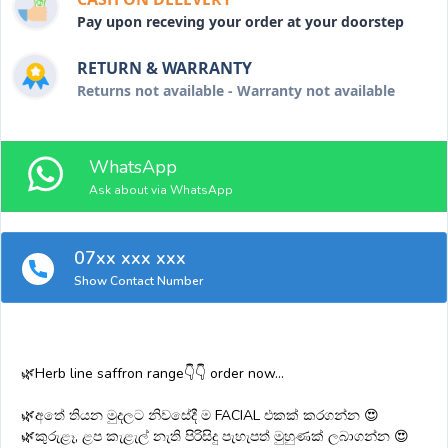
Pay upon receving your order at your doorstep
RETURN & WARRANTY
Returns not available - Warranty not available
WhatsApp
Ask about via WhatsApp
07xx xxx xxx
Show Contact Number
🌿Herb line saffron range👇👇 order now...
🌿අතේ තියන මුදලට නිවසේදී ම FACIAL එකක් කරගන්න 😍
🌿කුරුළෑ, ළප කැළැල් නැති පිරිසිදු පැහැපත් මුහුණක් ලබාගන්න 😍