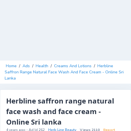
Home
/
Ads
/
Health
/
Creams And Lotions
/
Herbline
Saffron Range Natural Face Wash And Face Cream - Online Sri
Lanka
Herbline saffron range natural
face wash and face cream -
Online Sri lanka
4 years ago - Ad Id 262
Herb Line Beauty
Views 2110
Report