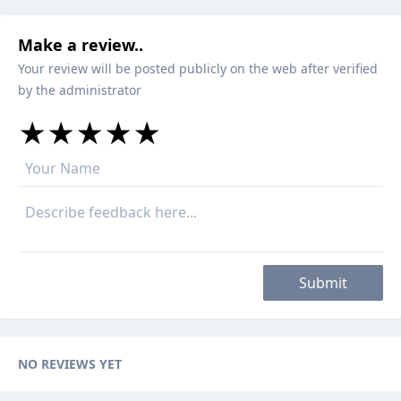
Make a review..
Your review will be posted publicly on the web after verified
by the administrator
★
★
★
★
★
★
★
★
★
★
★
★
★
★
★
Submit
NO REVIEWS YET